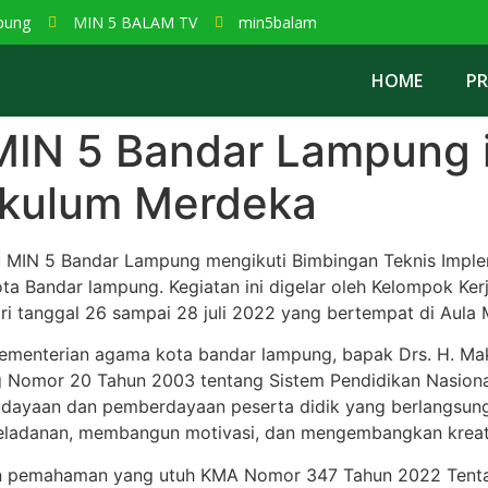
pung
MIN 5 BALAM TV
min5balam
HOME
PR
MIN 5 Bandar Lampung i
ikulum Merdeka
MIN 5 Bandar Lampung mengikuti Bimbingan Teknis Implem
a Bandar lampung. Kegiatan ini digelar oleh Kelompok Kerj
i tanggal 26 sampai 28 juli 2022 yang bertempat di Aula
kementerian agama kota bandar lampung, bapak Drs. H. M
Nomor 20 Tahun 2003 tentang Sistem Pendidikan Nasiona
dayaan dan pemberdayaan peserta didik yang berlangsung
eladanan, membangun motivasi, dan mengembangkan kreativ
an pemahaman yang utuh KMA Nomor 347 Tahun 2022 Tenta