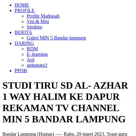
HOME
PROFILE
Profile Madrasah
Visi & Misi
Struktur
BERITA
Galeri MIN 5 Bandar lampung
DARING
RDM
E–learning
Ard
ardsmster2
PPDB
STUDI TIRU SD AL- AZHAR
1 WAY HALIM KE DAPUR
REKAMAN TV CHANNEL
MIN 5 BANDAR LAMPUNG
Bandar Lampung (Humas) —– Rabu, 29 maret 2023. Team guru