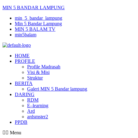
MIN 5 BANDAR LAMPUNG
min_5_bandar_lampung
Min 5 Bandar Lampung
MIN 5 BALAM TV
min5balam
HOME
PROFILE
Profile Madrasah
Visi & Misi
Struktur
BERITA
Galeri MIN 5 Bandar lampung
DARING
RDM
E–learning
Ard
ardsmster2
PPDB
Menu