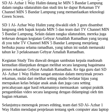
SD Al- Azhar 1 Way Halim datang ke MIN 5 Bandar Lampung
dalam rangka silaturahim dan studi tiru ke dapur Rekaman TV
Channel MIN 5 Bandar Lampung yang memanfaatkan teknologi
Green Screen.
SD 1 Al- Azhar Way Halim yang diwakili oleh 3 guru disambut
langsung oleh bapak kepala MIN 5 dan team dari TV Channel MIN
5 Bandar Lampung. Selain dalam rangka silaturahim, mereka juga
terkesan dengan kegiatan Gebyar Amalilah Ramadhan yang tayang
di you tube TV Channel MIN 5 Bandar Lampung menjelang
berbuka puasa selama ramadhan, yang tahun ini sudah memasuki
tahun ke 3 pelaksanaan Gebyar Amaliah Ramadhan.
Kegiatan Study Tiru diawali dengan sambutan kepala madrasah
kemudian dilanjutkan dengan melihat secara langsung bagaimana
proses rekaman Gebyar Amaliah Ramadhan. Ke tiga guru dari SD
Al- Azhar 1 Way Halim sangat antusias dalam menyimak proses
rekaman, mulai dari melihat setting studio berlatar hijau yang
merupakan kelas belajar anak anak dan juga cara setting
pencahayaan agar hasil rekamannya memuaskan sampai praktik
pengambilan video secara langsung dengan didampingi oleh tim
bagian rekaman.
Selanjutnya menengok proses editing, team dari SD Al- Azhar 1
Way Halim mendapat penjelasan tentang spek computer atau laptop