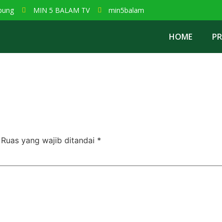
pung
MIN 5 BALAM TV
min5balam
HOME
PR
Ruas yang wajib ditandai
*