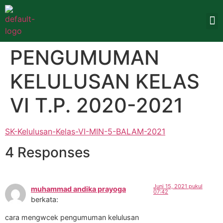
PENGUMUMAN
KELULUSAN KELAS
VI T.P. 2020-2021
SK-Kelulusan-Kelas-VI-MIN-5-BALAM-2021
4 Responses
Juni 15, 2021 pukul
muhammad andika prayoga
07:42
berkata:
cara mengwcek pengumuman kelulusan